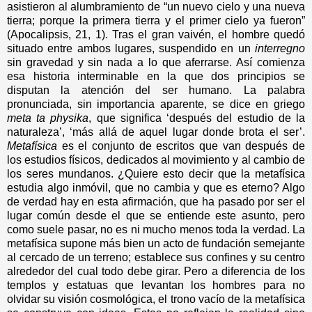
asistieron al alumbramiento de “un nuevo cielo y una nueva
tierra; porque la primera tierra y el primer cielo ya fueron”
(Apocalipsis, 21, 1). Tras el gran vaivén, el hombre quedó
situado entre ambos lugares, suspendido en un
interregno
sin gravedad y sin nada a lo que aferrarse. Así comienza
esa historia interminable en la que dos principios se
disputan la atención del ser humano. La palabra
pronunciada, sin importancia aparente, se dice en griego
meta ta physika
, que significa ‘después del estudio de la
naturaleza’, ‘más allá de aquel lugar donde brota el ser’.
Metafísica
es el conjunto de escritos que van después de
los estudios físicos, dedicados al movimiento y al cambio de
los seres mundanos. ¿Quiere esto decir que la metafísica
estudia algo inmóvil, que no cambia y que es eterno? Algo
de verdad hay en esta afirmación, que ha pasado por ser el
lugar común desde el que se entiende este asunto, pero
como suele pasar, no es ni mucho menos toda la verdad. La
metafísica supone más bien un acto de fundación semejante
al cercado de un terreno; establece sus confines y su centro
alrededor del cual todo debe girar. Pero a diferencia de los
templos y estatuas que levantan los hombres para no
olvidar su visión cosmológica, el trono vacío de la metafísica