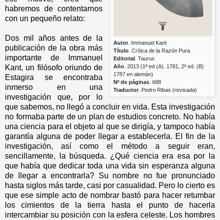
habremos de contentarnos
con un pequeño relato:
Dos mil años antes de la
Autor
. Immanuel Kant
publicación de la obra más
Título
. Crítica de la Razón Pura
importante de Immanuel
Editorial
. Taurus
Kant, un filósofo oriundo de
Año
. 2013 (1ª ed (A). 1781, 2ª ed. (B)
1787
en alemán)
Estagira se encontraba
Nº de páginas
. 688
inmerso en una
Traductor
. Pedro Ribas (revisada)
investigación que, por lo
que sabemos, no llegó a concluir en vida. Esta investigación
no formaba parte de un plan de estudios concreto. No había
una ciencia para el objeto al que se dirigía, y tampoco había
garantía alguna de poder llegar a establecerla. El fin de la
investigación, así como el método a seguir eran,
sencillamente, la búsqueda. ¿Qué ciencia era esa por la
que había que dedicar toda una vida sin esperanza alguna
de llegar a encontrarla? Su nombre no fue pronunciado
hasta siglos más tarde, casi por casualidad. Pero lo cierto es
que ese simple acto de nombrar bastó para hacer retumbar
los cimientos de la tierra hasta el punto de hacerla
intercambiar su posición con la esfera celeste. Los hombres