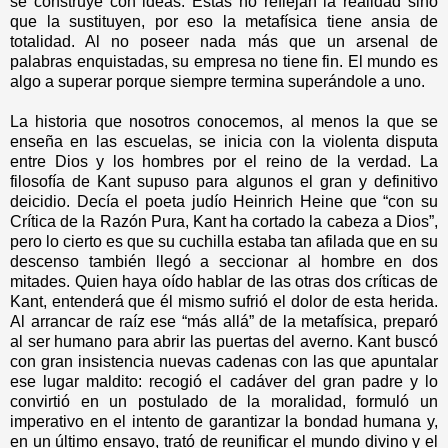
se construye con ideas. Estas no reflejan la realidad sino
que la sustituyen, por eso la metafísica tiene ansia de
totalidad. Al no poseer nada más que un arsenal de
palabras enquistadas, su empresa no tiene fin. El mundo es
algo a superar porque siempre termina superándole a uno.
La historia que nosotros conocemos, al menos la que se
enseña en las escuelas, se inicia con la violenta disputa
entre Dios y los hombres por el reino de la verdad. La
filosofía de Kant supuso para algunos el gran y definitivo
deicidio. Decía el poeta judío Heinrich Heine que “con su
Crítica de la Razón Pura, Kant ha cortado la cabeza a Dios”,
pero lo cierto es que su cuchilla estaba tan afilada que en su
descenso también llegó a seccionar al hombre en dos
mitades. Quien haya oído hablar de las otras dos críticas de
Kant, entenderá que él mismo sufrió el dolor de esta herida.
Al arrancar de raíz ese “más allá” de la metafísica, preparó
al ser humano para abrir las puertas del averno. Kant buscó
con gran insistencia nuevas cadenas con las que apuntalar
ese lugar maldito: recogió el cadáver del gran padre y lo
convirtió en un postulado de la moralidad, formuló un
imperativo en el intento de garantizar la bondad humana y,
en un último ensayo, trató de reunificar el mundo divino y el