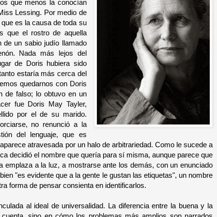
los que menos la conocían
 Miss Lessing. Por medio de
 que es la causa de toda su
 que el rostro de aquella
 de un sabio judío llamado
enón. Nada más lejos del
ugar de Doris hubiera sido
tanto estaría más cerca del
debemos quedarnos con Doris
 de falso; lo obtuvo en un
er fue Doris May Tayler,
llido por el de su marido.
rciarse, no renunció a la
ión del lenguaje, que es
 aparece atravesada por un halo de arbitrariedad. Como le sucede a
nunca decidió el nombre que quería para sí misma, aunque parece que
la emplaza a la luz, a mostrarse ante los demás, con un enunciado
 bien
"es evidente que a la gente le gustan las etiquetas", u
n nombre
a forma de pensar consienta en identificarlos.
culada al ideal de universalidad. La diferencia entre la buena y la
se cuenta, sino en cómo los problemas más amplios son narrados