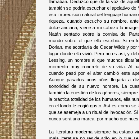
llamaban. Deduzco que de la voz de aquel
también se podría escuchar el apelativo de
esa imprecisión natural del lenguaje humano
riqueza, cuando escucho su nombre, antes
dulce anciana, viene a mi cabeza la imagen
Natán sentado sobre la cornisa del Part
mundo sobre el que ella escribió. Si en l
Dorian, me acordaría de Oscar Wilde y por 
lugar donde ella vivió. Pero no es así, y 
Lessing, un nombre al que muchos tildarían
momento muy concreto de su vida. Al nac
cuando pasó por el altar cambió este ape
Aunque pasados unos años llegaría a divo
sonoridad de su nuevo nombre. La cuest
también la cuestión de los géneros, siempre
la práctica totalidad de los humanos, ella 
en el fondo le cogió gusto. Así es como se 
que se asemeja a un ritual de invocación. Si
nunca será una marca, por mucho que nuestr
La literatura moderna siempre ha estado vin
mala literatura no reside sólo en lo que 