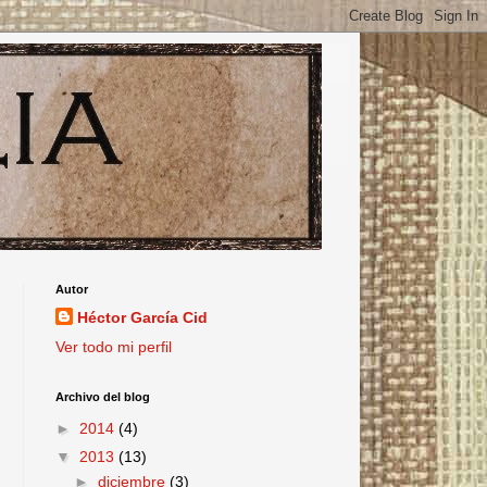
Autor
Héctor García Cid
Ver todo mi perfil
Archivo del blog
►
2014
(4)
▼
2013
(13)
►
diciembre
(3)