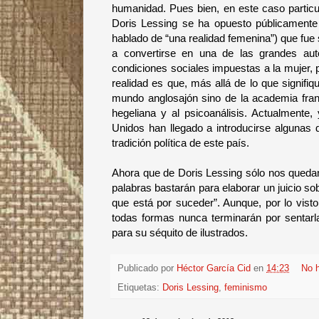
humanidad. Pues bien, en este caso partic
Doris Lessing se ha opuesto públicamente
hablado de “una realidad femenina”) que fue s
a convertirse en una de las grandes autor
condiciones sociales impuestas a la mujer, 
realidad es que, más allá de lo que signifi
mundo anglosajón sino de la academia franc
hegeliana y al psicoanálisis. Actualmente
Unidos han llegado a introducirse algunas 
tradición política de este país.
Ahora que de Doris Lessing sólo nos quedan 
palabras bastarán para elaborar un juicio so
que está por suceder”. Aunque, por lo vist
todas formas nunca terminarán por sentarl
para su séquito de ilustrados.
Publicado por
Héctor García Cid
en
14:23
No 
Etiquetas:
Doris Lessing
,
feminismo