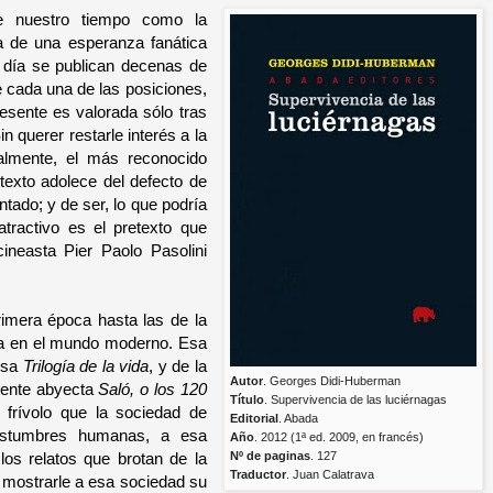
e nuestro tiempo como la
a de una esperanza fanática
a día se publican decenas de
 cada una de las posiciones,
esente es valorada sólo tras
n querer restarle interés a la
almente, el más reconocido
 texto adolece del defecto de
ado; y de ser, lo que podría
tractivo es el pretexto que
cineasta Pier Paolo Pasolini
rimera época hasta las de la
cia en el mundo moderno. Esa
mosa
Trilogía de la vida
, y de la
Autor
. Georges Didi-Huberman
amente abyecta
Saló, o los 120
Título
. Supervivencia de las luciérnagas
 frívolo que la sociedad de
Editorial
. Abada
ostumbres humanas, a esa
Año
. 2012 (1ª ed. 2009, en francés)
os relatos que brotan de la
Nº de paginas
. 127
Traductor
. Juan Calatrava
ba mostrarle a esa sociedad su