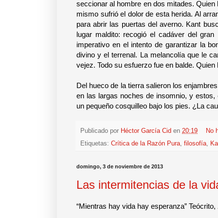
seccionar al hombre en dos mitades. Quien h
mismo sufrió el dolor de esta herida. Al arr
para abrir las puertas del averno. Kant bu
lugar maldito: recogió el cadáver del gran
imperativo en el intento de garantizar la b
divino y el terrenal. La melancolía que le c
vejez. Todo su esfuerzo fue en balde. Quien l
Del hueco de la tierra salieron los enjambr
en las largas noches de insomnio, y estos, 
un pequeño cosquilleo bajo los pies. ¿La caus
Publicado por
Héctor García Cid
en
20:19
No 
Etiquetas:
Crítica de la Razón Pura
,
filosofía
,
Ka
domingo, 3 de noviembre de 2013
Las intermitencias de la vid
“Mientras hay vida hay esperanza” Teócrito,