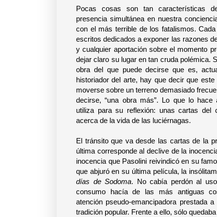
Pocas cosas son tan características d
presencia simultánea en nuestra concienci
con el más terrible de los fatalismos. Cad
escritos dedicados a exponer las razones de
y cualquier aportación sobre el momento pr
dejar claro su lugar en tan cruda polémica. Si
obra del que puede decirse que es, actu
historiador del arte, hay que decir que este
moverse sobre un terreno demasiado frecuent
decirse, “una obra más”. Lo que lo hace a
utiliza para su reflexión: unas cartas del 
acerca de la vida de las luciérnagas.
El tránsito que va desde las cartas de la p
última corresponde al declive de la inocen
inocencia que Pasolini reivindicó en su fa
que abjuró en su última película, la insólit
días de Sodoma
. No cabía perdón al uso
consumo hacía de las más antiguas c
atención pseudo-emancipadora prestada a l
tradición popular. Frente a ello, sólo queda