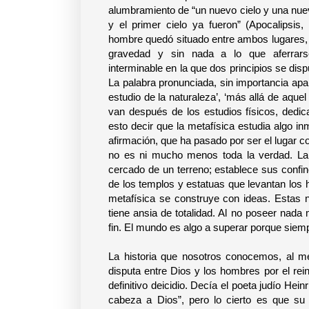
alumbramiento de “un nuevo cielo y una nueva
y el primer cielo ya fueron” (Apocalipsis,
hombre quedó situado entre ambos lugares
gravedad y sin nada a lo que aferrars
interminable en la que dos principios se dis
La palabra pronunciada, sin importancia apa
estudio de la naturaleza’, ‘más allá de aquel
van después de los estudios físicos, dedi
esto decir que la metafísica estudia algo i
afirmación, que ha pasado por ser el lugar 
no es ni mucho menos toda la verdad. La
cercado de un terreno; establece sus confine
de los templos y estatuas que levantan los 
metafísica se construye con ideas. Estas no
tiene ansia de totalidad. Al no poseer nad
fin. El mundo es algo a superar porque siem
La historia que nosotros conocemos, al me
disputa entre Dios y los hombres por el rei
definitivo deicidio. Decía el poeta judío Hei
cabeza a Dios”, pero lo cierto es que su 