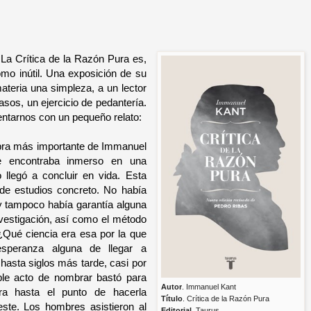
a Crítica de la Razón Pura es,
omo inútil. Una exposición de su
materia una simpleza, a un lector
asos, un ejercicio de pedantería.
entarnos con un pequeño relato:
 obra más importante de Immanuel
se encontraba inmerso en una
 llegó a concluir en vida. Esta
 de estudios concreto. No había
, y tampoco había garantía alguna
investigación, así como el método
 ¿Qué ciencia era esa por la que
speranza alguna de llegar a
hasta siglos más tarde, casi por
ple acto de nombrar bastó para
Autor
. Immanuel Kant
rra hasta el punto de hacerla
Título
. Crítica de la Razón Pura
este. Los hombres asistieron al
Editorial
. Taurus