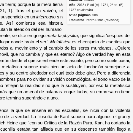
 tierra; porque la primera tierra
Año
. 2013 (1ª ed (A). 1781, 2ª ed. (B)
 21, 1). Tras el gran vaivén, el
1787
en alemán)
Nº de páginas
. 688
, suspendido en un
interregno
sin
Traductor
. Pedro Ribas (revisada)
e. Así comienza esa historia
putan la atención del ser humano.
rente, se dice en griego
meta ta physika
, que significa ‘después del
 lugar donde brota el ser’.
Metafísica
es el conjunto de escritos que
cados al movimiento y al cambio de los seres mundanos. ¿Quiere
nmóvil, que no cambia y que es eterno? Algo de verdad hay en esta
común desde el que se entiende este asunto, pero como suele pasar,
 metafísica supone más bien un acto de fundación semejante al
s y su centro alrededor del cual todo debe girar. Pero a diferencia
hombres para no olvidar su visión cosmológica, el trono vacío de la
 reflejan la realidad sino que la sustituyen, por eso la metafísica
a más que un arsenal de palabras enquistadas, su empresa no tiene
pre termina superándole a uno.
nos la que se enseña en las escuelas, se inicia con la violenta
no de la verdad. La filosofía de Kant supuso para algunos el gran y
nrich Heine que “con su Crítica de la Razón Pura, Kant ha cortado la
cuchilla estaba tan afilada que en su descenso también llegó a