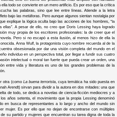
ella todo se convierte en un mero artificio. Es por eso que la crítica
ucha las palabras, sino que lee entre líneas. Atiende a la letra
fleto bajo las metáforas. Pero aunque algunos sientan nostalgia por
que explique la lógica oculta bajo las acciones de los hombres,
“la
a ellas”. A pesar de ello, no creo que Doris Lessing haya logrado
ión muy propia de los escritores profesionales: la de creer que el
ela. Pero si no escapó a esta ilusión, al menos hizo de ella la
conocida
.
Anna Wulf, la protagonista cuyo nombre recuerda al de la
ncuentra obsesionada por dar una visión completa del mundo en el
ño individuo en un perspectiva total, por llegar a fundir sus cuatro
asión intelectual o moral tan fuerte que pueda crear un orden,
una
ón entre vida y literatura es uno de los grandes problemas de la
ión.
ier otra (como
La buena terrorista
, cuya temática ha sido puesta en
ah Arendt) sirvan para dividir a la autora en dos mitades: una que
uelta de todo, se dedica a novelas de ciencia-ficción mediocres y a
los años setenta, el movimiento que la propia Lessing denominó
do en busca de representantes a lo largo y ancho del mundo sin
ser mujer. Es por ello que no dejan de encontrarse con múltiples
de su partido y mujeres que encuentran su tarea digna de toda la