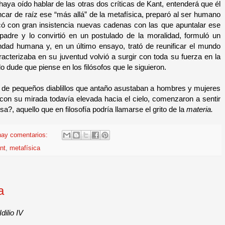
aya oído hablar de las otras dos críticas de Kant, entenderá que él
ancar de raíz ese “más allá” de la metafísica, preparó al ser humano
scó con gran insistencia nuevas cadenas con las que apuntalar ese
 padre y lo convirtió en un postulado de la moralidad, formuló un
ondad humana y, en un último ensayo, trató de reunificar el mundo
aracterizaba en su juventud volvió a surgir con toda su fuerza en la
o dude que piense en los filósofos que le siguieron.
es de pequeños diablillos que antaño asustaban a hombres y mujeres
con su mirada todavía elevada hacia el cielo, comenzaron a sentir
a?, aquello que en filosofía podría llamarse el grito de la
materia.
hay comentarios:
nt
,
metafísica
a
Idilio IV