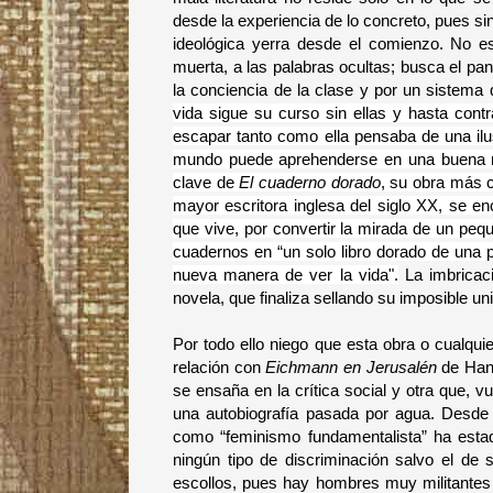
desde la experiencia de lo concreto, pues sin 
ideológica yerra desde el comienzo. No esc
muerta, a las palabras ocultas; busca el pan
la conciencia de la clase y por un sistema 
vida sigue su curso sin ellas y hasta contr
escapar tanto como ella pensaba de una ilus
mundo puede aprehenderse en una buena nov
clave de
El cuaderno dorado
, su obra más 
mayor escritora inglesa del siglo XX, se e
que vive, por convertir la mirada de un peque
cuadernos en “un solo libro dorado de una p
nueva manera de ver la vida
".
La imbricaci
novela, que finaliza sellando su imposible un
Por todo ello niego que esta obra o cualqu
relación con
Eichmann en Jerusalén
de Hann
se ensaña en la crítica social y otra que, v
una autobiografía pasada por agua. Desde 
como “feminismo fundamentalista” ha esta
ningún tipo de discriminación salvo el de 
escollos, pues hay hombres muy militantes 