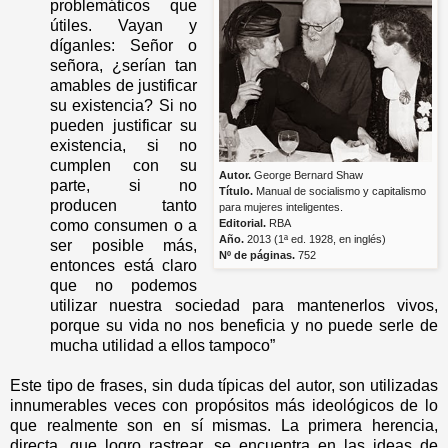
problemáticos que
útiles. Vayan y
díganles: Señor o
señora, ¿serían tan
amables de justificar
su existencia? Si no
pueden justificar su
existencia, si no
cumplen con su
Autor.
George Bernard Shaw
parte, si no
Título.
Manual de socialismo y capitalismo
producen tanto
para mujeres inteligentes.
como consumen o a
Editorial.
RBA
Año.
2013 (
1ª ed. 1928, en inglés)
ser posible más,
Nº de páginas.
752
entonces está claro
que no podemos
utilizar nuestra sociedad para mantenerlos vivos,
porque su vida no nos beneficia y no puede serle de
mucha utilidad a ellos tampoco”
Este tipo de frases, sin duda típicas del autor, son utilizadas
innumerables veces con propósitos más ideológicos de lo
que realmente son en sí mismas. La primera herencia,
directa, que logro rastrear, se encuentra en las ideas de