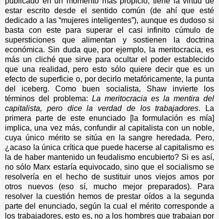
publicado en un momento más propicio, tiene la virtud de
estar escrito desde el sentido común (de ahí que esté
dedicado a las “mujeres inteligentes”), aunque es dudoso si
basta con este para superar el casi infinito cúmulo de
supersticiones que alimentan y sostienen la doctrina
económica. Sin duda que, por ejemplo, la meritocracia, es
más un cliché que sirve para ocultar el poder establecido
que una realidad, pero esto sólo quiere decir que es un
efecto de superficie o, por decirlo metafóricamente, la punta
del iceberg. Como buen socialista, Shaw invierte los
términos del problema:
La meritocracia es la mentira del
capitalista, pero dice la verdad de los trabajadores
. La
primera parte de este enunciado [la formulación es mía]
implica, una vez más, confundir al capitalista con un noble,
cuya único mérito se sitúa en la sangre heredada. Pero,
¿acaso la única crítica que puede hacerse al capitalismo es
la de haber mantenido un feudalismo encubierto? Si es así,
no sólo Marx estaría equivocado, sino que el socialismo se
resolvería en el hecho de sustituir unos viejos amos por
otros nuevos (eso sí, mucho mejor preparados). Para
resolver la cuestión hemos de prestar oídos a la segunda
parte del enunciado, según la cual el mérito corresponde a
los trabajadores, esto es, no a los hombres que trabajan por