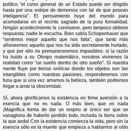
político “el curso general de un Estado puede ser dirigido
hasta por una estirpe de demonios con tal de que posean
inteligencia”. El pensamiento huye del mundo para
acomodarse en el recinto sagrado de la pura formalidad.
Ningún acontecimiento le conmueve, pero tampoco obtiene
respuesta; nadie le escucha. Bien sabía Schopenhauer que
“sentimos mejor aquello que nos falta”, que tanto más
añoraremos aquello que nos ha sido secretamente hurtado,
y que por ello no permaneceremos impasibles: si la razón
ha huido a su Olimpo matemático, nosotros viviremos la
realidad como “un sueño dentro de otro sueño”. Si nuestra
mente fluye por tierras oníricas donde los objetos son tan
intangibles como nuestras pasiones, responderemos con
furia que si una vez amamos la belleza, también podremos
llegar a amar la obscenidad.
Sí, ahora glorificamos la existencia en firme aversión a la
esencia que no es nada. O más bien, que
es
nada
¡Magnífica forma de dar un respiro al único ser que se
vanagloria de haberlo perdido todo, incluida la tierra sobre
la que anda! Con la existencia comienza la vida, pero sin la
esencia sólo es la muerte que empieza a hablarnos al oído