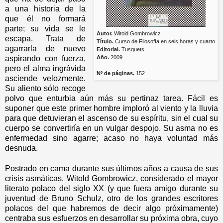
a una historia de la
que él no formará
parte; su vida se le
Autor.
.Witold Gombrowicz
escapa. Trata de
Título
.
Curso de Filosofía en seis horas
y cuarto
agarrarla de nuevo
Editorial
.
Tusquets
aspirando con fuerza,
Año
.
2009
pero el alma ingrávida
Nº de páginas
.
152
asciende velozmente.
Su aliento sólo recoge
polvo que enturbia aún más su pertinaz tarea. Fácil es
suponer que este primer hombre imploró al viento y la lluvia
para que detuvieran el ascenso de su espíritu, sin el cual su
cuerpo se convertiría en un vulgar despojo. Su asma no es
enfermedad sino agarre; acaso no haya voluntad más
desnuda.
Postrado en cama durante sus últimos años a causa de sus
crisis asmáticas, Witold Gombrowicz, considerado el mayor
literato polaco del siglo XX (y que fuera amigo durante su
juventud de Bruno Schulz, otro de los grandes escritores
polacos del que habremos de decir algo próximamente)
centraba sus esfuerzos en desarrollar su próxima obra, cuyo